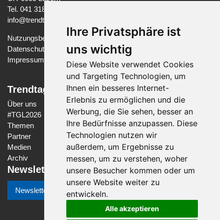
Tel. 041 318 37 97
info@trendtage-gesundheit.ch
Ihre Privatsphäre ist
Nutzungsbedingungen
uns wichtig
Datenschutzerklärung
Impressum
Diese Website verwendet Cookies
und Targeting Technologien, um
Ihnen ein besseres Internet-
Trendtage Gesundheit Luzern
Erlebnis zu ermöglichen und die
Über uns
Werbung, die Sie sehen, besser an
#
TGL2026
Ihre Bedürfnisse anzupassen. Diese
Themen
Technologien nutzen wir
Partner
außerdem, um Ergebnisse zu
Medien
messen, um zu verstehen, woher
Archiv
Newsletter
unsere Besucher kommen oder um
unsere Website weiter zu
Newsletter-Anmeldung
entwickeln.
Alle akzeptieren