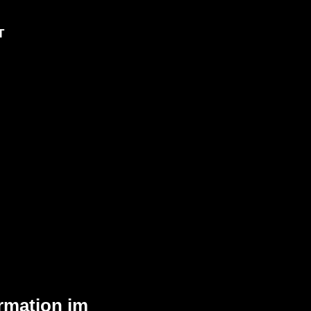
T
ormation im