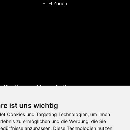
ETH Zürich
dheit
Newsletter
Newsletter-Anmeldung
re ist uns wichtig
et Cookies und Targeting Technologien, um Ihnen
Erlebnis zu ermöglichen und die Werbung, die Sie
Social Media
 Bedürfnisse anzupassen. Diese Technologien nutzen