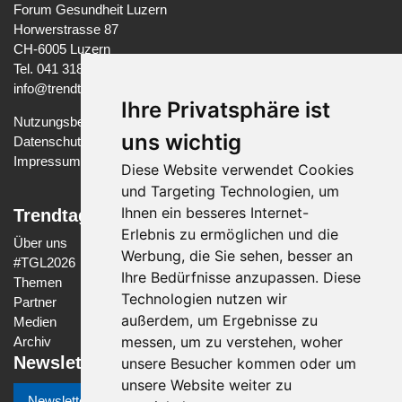
Forum Gesundheit Luzern
Horwerstrasse 87
CH-6005 Luzern
Tel. 041 318 37 97
info@trendtage-gesundheit.ch
Ihre Privatsphäre ist
Nutzungsbedingungen
uns wichtig
Datenschutzerklärung
Impressum
Diese Website verwendet Cookies
und Targeting Technologien, um
Ihnen ein besseres Internet-
Trendtage Gesundheit Luzern
Erlebnis zu ermöglichen und die
Über uns
Werbung, die Sie sehen, besser an
#
TGL2026
Ihre Bedürfnisse anzupassen. Diese
Themen
Technologien nutzen wir
Partner
außerdem, um Ergebnisse zu
Medien
messen, um zu verstehen, woher
Archiv
Newsletter
unsere Besucher kommen oder um
unsere Website weiter zu
Newsletter-Anmeldung